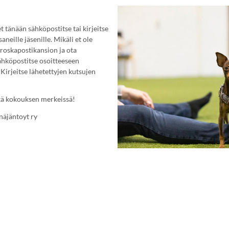
 tänään sähköpostitse tai kirjeitse
ille jäsenille. Mikäli et ole
 roskapostikansion ja ota
sähköpostitse osoitteeseen
 Kirjeitse lähetettyjen kutsujen
ä kokouksen merkeissä!
äjäntoyt ry