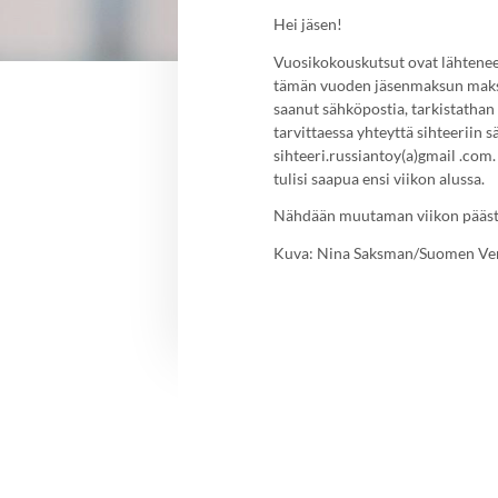
Hei jäsen!
Vuosikokouskutsut ovat lähteneet
tämän vuoden jäsenmaksun maksane
saanut sähköpostia, tarkistathan
tarvittaessa yhteyttä sihteeriin 
sihteeri.russiantoy(a)gmail .com.
tulisi saapua ensi viikon alussa.
Nähdään muutaman viikon pääst
Kuva: Nina Saksman/Suomen Ven