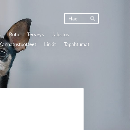
Haku
Hae
s
Rotu
Terveys
Jalostus
Kannatustuotteet
Linkit
Tapahtumat