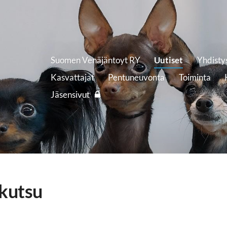
Suomen Venäjäntoyt RY
Uutiset
Yhdisty
Kasvattajat
Pentuneuvonta
Toiminta
Jäsensivut
kutsu