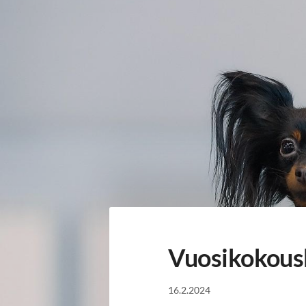
Siirry
sivun
sisältöön
Sivuston etusivulle
Vuosikokous
16.2.2024