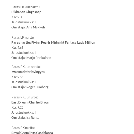
Paras LK Jun narttu:
Pikkanan Gingesnap
K.a: 9.0
Jalostusluokka: I
Omistaja: Arja Mäkkeli
Paras LK narttu
Paras narttu: Flying Pearls Midnight Fantasy Lady Million
K.a: 9.65
Jalostusluokka: I
Omistaja: Marjo Ronkainen
Paras PK Jun narttu:
Iwasmadeforlovingyou
K.a: 9.53
Jalostusluokka: I
Omistaja: Roger Lumberg
Paras PK Jun uros:
East Dream Charlie Brown
K.a: 9.23
Jalostusluokka: I
Omistaja: Ira Ranta
Paras PK narttu:
Royal Gremlings Casablanca