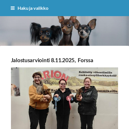
Siirry
Haku ja valikko
sivun
sisältöön
Sivuston etusivulle
Jalostusarviointi 8.11.2025, Forssa