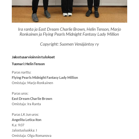
Ira ranta ja East Dream Charlie Brown, Helin Tenson, Marjo
Ronkainen ja Flying Pearls Midnight Fantasy Lady Million
Copyright: Suomen Venäjäntoy ry
Jalostusarvioinnin tulokset
Tuomari: Helin Tenson
Paras narttu:
Flying Pearls Midnight Fantasy Lady Million
Omistaja: Marjo Ronkainen
Paras uros:
East Dream Charlie Brown
Omistaja: Ira Ranta
Paras LK Jun uros:
Angelita Letica Iton
K.a: 9.07
Jalostusluokka: I
Omistaja: Olga Romanova