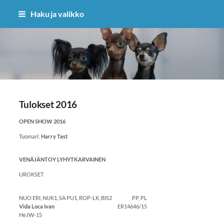
Siirry
Haku ja valikko
sivun
sisältöön
Sivuston etusivulle
Tulokset 2016
OPEN SHOW 2016
Tuomari:
Harry Tast
VENÄJÄNTOY LYHYTKARVAINEN
UROKSET
NUO ERI, NUK1, SA PU1, ROP-LK, BIS2 PP, PL
Vida Loca Ivan
ER14646/15
HeJW-15