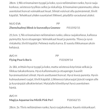
28cm. 1,9kk erinomainen tyyppi ja koko, syvä neliömäinen runko, hyvä raaja
korkeus, seistessä tyylikäs selkä ja niskalinja. Erinomainen päänmuoto, oikea
asentoiset korvat voimakkaat leuat. Silmät voisivat olla pyöreämmät, tiiviit
käpälät. Tehokkaat yhden suuntaiset liikkeet, pöydällä varautunut aluksi.
NUO EVA PP
Zhemchuzhnyi Blesk Iz Sozvezdiya Gnomov
FI51592/15
25,5cm. 1,7kk erinomainen neliömäinen runko, oikea raajakorkeus, kallossa
pyöreyttä, hyvä otsapenger. Voimakkaat leuat ja purenta. Tilava ja syvä
rintakehä, tiiviit käpälät. Pehmeä matta karva. Ei suostu liikkumaan yksin
kehässä.
AVO H PP
Flying Pearls Boris
FI33109/14
2v 2kk, erittäin hyvä tyyppi ja koko, mutta seistessä köyristää selkää ja
liikkuu takakorkeana. Hyvä kallonmuoto ja otsapenger, kauniit
hyvänmuotoiset silmät. Hyvin asettuneet korvat. Hyvä leveä purenta. Hyvin
kulmautuneet raajat, tiiviit käpälät. Liikkeessä takaraajat jäävät rungon alle
ja kyynärpäät ulkokierteiset. Matalalle kiinnittynyt hyvä asentoinen
häntä.
AVO H
Magiya Aquamarina Mistik Pink Perl
FI26562/15
28cm. 2v. Tiivis neliömäinen runko, hyvä raajakorkeus. Kaunis niskankaari.