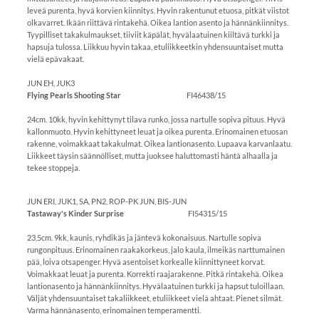
leveä purenta, hyvä korvien kiinnitys. Hyvin rakentunut etuosa, pitkät viistot
olkavarret. Ikään riittävä rintakehä. Oikea lantion asento ja hännänkiinnitys.
Tyypilliset takakulmaukset, tiiviit käpälät, hyvälaatuinen kiiltävä turkki ja
hapsuja tulossa. Liikkuu hyvin takaa, etuliikkeetkin yhdensuuntaiset mutta
vielä epävakaat.
JUN EH, JUK3
Flying Pearls Shooting Star
FI46438/15
24cm. 10kk, hyvin kehittynyt tilava runko, jossa nartulle sopiva pituus. Hyvä
kallonmuoto. Hyvin kehittyneet leuat ja oikea purenta. Erinomainen etuosan
rakenne, voimakkaat takakulmat. Oikea lantionasento. Lupaava karvanlaatu.
Liikkeet täysin säännölliset, mutta juoksee haluttomasti häntä alhaalla ja
tekee stoppeja.
JUN ERI, JUK1, SA, PN2, ROP-PK JUN, BIS-JUN
Tastaway's Kinder Surprise
FI54315/15
23,5cm. 9kk, kaunis, ryhdikäs ja jäntevä kokonaisuus. Nartulle sopiva
rungonpituus. Erinomainen raakakorkeus, jalo kaula, ilmeikäs narttumainen
pää, loiva otsapenger. Hyvä asentoiset korkealle kiinnittyneet korvat.
Voimakkaat leuat ja purenta. Korrekti raajarakenne. Pitkä rintakehä. Oikea
lantionasento ja hännänkiinnitys. Hyvälaatuinen turkki ja hapsut tuloillaan.
Väljät yhdensuuntaiset takaliikkeet, etuliikkeet vielä ahtaat. Pienet silmät.
Varma hännänasento, erinomainen temperamentti.