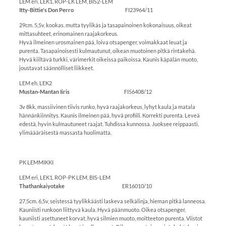
LEM eri, LEK1, ROP-LK LEM, BIS2-LEM
Itty-Bittie's Don Perro
FI23964/11
29cm. 5,5v, kookas, mutta tyylikäs ja tasapainoinen kokonaisuus, oikeat
mittasuhteet, erinomainen raajakorkeus.
Hyvä ilmeinen urosmainen pää, loiva otsapenger, voimakkaat leuat ja
purenta. Tasapainoisesti kulmautunut, oikean muotoinen pitkä rintakehä.
Hyvä kiiltävä turkki, värimerkit oikeissa paikoissa. Kaunis käpälän muoto,
joustavat säännölliset liikkeet.
LEM eh, LEK2
Mustan-Mantan Iiris
FI56408/12
3v 8kk, massiivinen tiivis runko, hyvä raajakorkeus, lyhyt kaula ja matala
hännänkiinnitys. Kaunis ilmeinen pää, hyvä profiili. Korrekti purenta. Leveä
edestä, hyvin kulmautuneet raajat. Tuhdissa kunnossa. Juoksee reippaasti,
ylimäääräisestä massasta huolimatta.
PK LEMMIKKI
LEM eri, LEK1, ROP-PK LEM, BIS-LEM
Thathankaiyotake
ER16010/10
27,5cm. 6,5v, seistessä tyylikkäästi laskeva selkälinja, hieman pitkä lanneosa.
Kauniisti runkoon liittyvä kaula. Hyvä päänmuoto. Oikea otsapenger,
kauniisti asettuneet korvat, hyvä silmien muoto, moitteeton purenta. Viistot