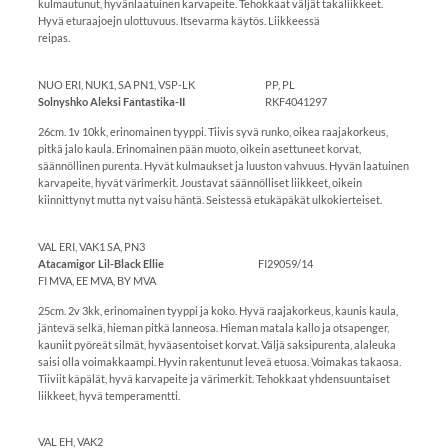
kulmautunut, hyvänlaatuinen karvapeite. Tehokkaat väljät takaliikkeet.
Hyvä eturaajoejn ulottuvuus. Itsevarma käytös. Liikkeessä
reipas.
NUO ERI, NUK1, SA PN1, VSP-LK PP, PL
Solnyshko Aleksi Fantastika-II
RKF4041297
26cm. 1v 10kk, erinomainen tyyppi. Tiivis syvä runko, oikea raajakorkeus,
pitkä jalo kaula. Erinomainen pään muoto, oikein asettuneet korvat,
säännöllinen purenta. Hyvät kulmaukset ja luuston vahvuus. Hyvän laatuinen
karvapeite, hyvät värimerkit. Joustavat säännölliset liikkeet, oikein
kiinnittynyt mutta nyt vaisu häntä. Seistessä etukäpäkät ulkokierteiset.
VAL ERI, VAK1 SA, PN3
Atacamigor Lil-Black Ellie
FI29059/14
FI MVA, EE MVA, BY MVA
25cm. 2v 3kk, erinomainen tyyppi ja koko. Hyvä raajakorkeus, kaunis kaula,
jäntevä selkä, hieman pitkä lanneosa. Hieman matala kallo ja otsapenger,
kauniit pyöreät silmät, hyväasentoiset korvat. Väljä saksipurenta, alaleuka
saisi olla voimakkaampi. Hyvin rakentunut leveä etuosa. Voimakas takaosa.
Tiiviit käpälät, hyvä karvapeite ja värimerkit. Tehokkaat yhdensuuntaiset
liikkeet, hyvä temperamentti.
VAL EH, VAK2