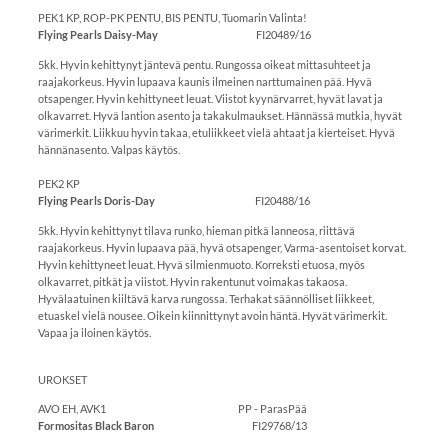
PEK1 KP, ROP-PK PENTU, BIS PENTU, Tuomarin Valinta!
Flying Pearls Daisy-May
FI20489/16
5kk. Hyvin kehittynyt jäntevä pentu. Rungossa oikeat mittasuhteet ja
raajakorkeus. Hyvin lupaava kaunis ilmeinen narttumainen pää. Hyvä
otsapenger. Hyvin kehittyneet leuat. Viistot kyynärvarret, hyvät lavat ja
olkavarret. Hyvä lantion asento ja takakulmaukset. Hännässä mutkia, hyvät
värimerkit. Liikkuu hyvin takaa, etuliikkeet vielä ahtaat ja kierteiset. Hyvä
hännänasento. Valpas käytös.
PEK2 KP
Flying Pearls Doris-Day
FI20488/16
5kk. Hyvin kehittynyt tilava runko, hieman pitkä lanneosa, riittävä
raajakorkeus. Hyvin lupaava pää, hyvä otsapenger, Varma-asentoiset korvat.
Hyvin kehittyneet leuat. Hyvä silmienmuoto. Korreksti etuosa, myös
olkavarret, pitkät ja viistot. Hyvin rakentunut voimakas takaosa.
Hyvälaatuinen kiiltävä karva rungossa. Terhakat säännölliset liikkeet,
etuaskel vielä nousee. Oikein kiinnittynyt avoin häntä. Hyvät värimerkit.
Vapaa ja iloinen käytös.
UROKSET
AVO EH, AVK1 PP - ParasPää
Formositas Black Baron
FI29768/13