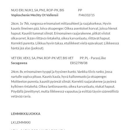
NUO ERI, NUK1, SA, PN1, ROP-PK, BIS PP
Voploschenie Mechty Ot Vallensii
FI46332/15
26cm. 1v 7kk, rungossa erinomaiset mittasuhteet ja raajakorkeus. Hyvin
kaunis ilmeinen pää, loiva otsapenger. Oikea asentoiset korvat, joissa hienot
hapsut. Kauniit tummat silmät. Erinomainen raajarakenne, pitkät viistot
olkavarret, ikään riittävä rintakehä, oikea karvanlaatu, riittävät hapsut.
Korrekti purenta. Liikkuu hyvin takaa, etuliikkeet vielä epävakaat. Liikkeessä
häntä jää alas (juoksut).
VET ERI, VEK1, SA, PN4, ROP-PK VET, BIS VET PP, PL - ParasLiike
Sacagawea
ER52798/08
24cm. 8v, erinomainen tyyppi ja fyysinen kunto. Vankka tiivis runko, jossa
nartulle sopiva pituus. Kaunis kaula, hyvä kallonmuoto ja otsapenger.
Moitteeton purenta, kauniit pyöreät silmät. Korrekti raajarakenne ja pyöreä
kylkinen rintakehä. Oikea lantionasento, oikea karvanlaatu, niukat hapsut.
Pöydällä jännittynyt, mutta liikkeessä vapautuu ja esittää täysin säännöllistä
vetävää ravia.
LEMMIKKILUOKKA
LK LEMMIKKI