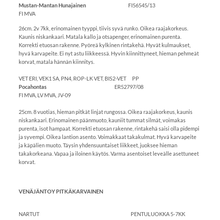
Mustan-Mantan Hunajainen
FI56545/13
FI MVA
26cm. 2v 7kk, erinomainen tyyppi, tiivis syvä runko. Oikea raajakorkeus.
Kaunis niskankaari. Matala kallo ja otsapenger, erinomainen purenta.
Korrekti etuosan rakenne. Pyöreä kylkinen rintakehä. Hyvät kulmaukset,
hyvä karvapeite. Ei nyt astu liikkeessä. Hyvin kiinnittyneet, hieman pehmeät
korvat, matala hännän kiinnitys.
VET ERI, VEK1 SA, PN4, ROP-LK VET, BIS2-VET PP
Pocahontas
ER52797/08
FI MVA, LV MVA, JV-09
25cm. 8 vuotias, hieman pitkät linjat rungossa. Oikea raajakorkeus, kaunis
niskankaari. Erinomainen päänmuoto, kauniit tummat silmät, voimakas
purenta, isot hampaat. Korrekti etuosan rakenne, rintakehä saisi olla pidempi
ja syvempi. Oikea lantion asento. Voimakkaat takakulmat. Hyvä karvapeite
ja käpälien muoto. Täysin yhdensuuntaiset liikkeet, juoksee hieman
takakorkeana. Vapaa ja iloinen käytös. Varma asentoiset leveälle asettuneet
korvat.
VENÄJÄNTOY PITKÄKARVAINEN
NARTUT PENTULUOKKA 5-7KK