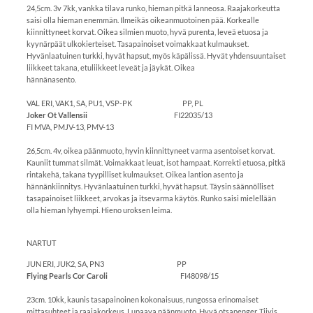
24,5cm. 3v 7kk, vankka tilava runko, hieman pitkä lanneosa. Raajakorkeutta
saisi olla hieman enemmän. Ilmeikäs oikeanmuotoinen pää. Korkealle
kiinnittyneet korvat. Oikea silmien muoto, hyvä purenta, leveä etuosa ja
kyynärpäät ulkokierteiset. Tasapainoiset voimakkaat kulmaukset.
Hyvänlaatuinen turkki, hyvät hapsut, myös käpälissä. Hyvät yhdensuuntaiset
liikkeet takana, etuliikkeet leveät ja jäykät. Oikea
hännänasento.
VAL ERI, VAK1, SA, PU1, VSP-PK PP, PL
Joker Ot Vallensii
FI22035/13
FI MVA, PMJV-13, PMV-13
26,5cm. 4v, oikea päänmuoto, hyvin kiinnittyneet varma asentoiset korvat.
Kauniit tummat silmät. Voimakkaat leuat, isot hampaat. Korrekti etuosa, pitkä
rintakehä, takana tyypilliset kulmaukset. Oikea lantion asento ja
hännänkiinnitys. Hyvänlaatuinen turkki, hyvät hapsut. Täysin säännölliset
tasapainoiset liikkeet, arvokas ja itsevarma käytös. Runko saisi mielellään
olla hieman lyhyempi. Hieno uroksen leima.
NARTUT
JUN ERI, JUK2, SA, PN3 PP
Flying Pearls Cor Caroli
FI48098/15
23cm. 10kk, kaunis tasapainoinen kokonaisuus, rungossa erinomaiset
mittasuhteet ja raajakorkeus. Lupaava päänmuoto. Hyvä otsapenger. Tiivis