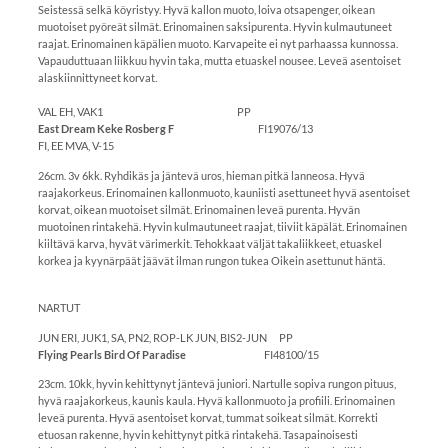
Seistessä selkä köyristyy. Hyvä kallon muoto, loiva otsapenger, oikean
muotoiset pyöreät silmät. Erinomainen saksipurenta. Hyvin kulmautuneet
raajat. Erinomainen käpälien muoto. Karvapeite ei nyt parhaassa kunnossa.
Vapauduttuaan liikkuu hyvin taka, mutta etuaskel nousee. Leveä asentoiset
alaskiinnittyneet korvat.
VAL EH, VAK1 PP
East Dream Keke Rosberg F
FI19076/13
FI, EE MVA, V-15
26cm. 3v 6kk. Ryhdikäs ja jäntevä uros, hieman pitkä lanneosa. Hyvä
raajakorkeus. Erinomainen kallonmuoto, kauniisti asettuneet hyvä asentoiset
korvat, oikean muotoiset silmät. Erinomainen leveä purenta. Hyvän
muotoinen rintakehä. Hyvin kulmautuneet raajat, tiiviit käpälät. Erinomainen
kiiltävä karva, hyvät värimerkit. Tehokkaat väljät takaliikkeet, etuaskel
korkea ja kyynärpäät jäävät ilman rungon tukea Oikein asettunut häntä.
NARTUT
JUN ERI, JUK1, SA, PN2, ROP-LK JUN, BIS2-JUN PP
Flying Pearls Bird Of Paradise
FI48100/15
23cm. 10kk, hyvin kehittynyt jäntevä juniori. Nartulle sopiva rungon pituus,
hyvä raajakorkeus, kaunis kaula. Hyvä kallonmuoto ja profiili. Erinomainen
leveä purenta. Hyvä asentoiset korvat, tummat soikeat silmät. Korrekti
etuosan rakenne, hyvin kehittynyt pitkä rintakehä. Tasapainoisesti