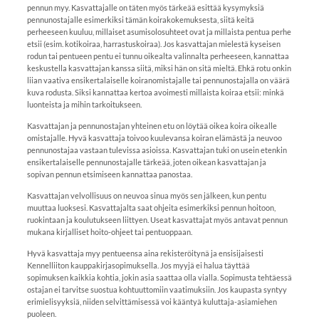
pennun myy. Kasvattajalle on täten myös tärkeää esittää kysymyksiä
pennunostajalle esimerkiksi tämän koirakokemuksesta, siitä keitä
perheeseen kuuluu, millaiset asumisolosuhteet ovat ja millaista pentua perhe
etsii (esim. kotikoiraa, harrastuskoiraa). Jos kasvattajan mielestä kyseisen
rodun tai pentueen pentu ei tunnu oikealta valinnalta perheeseen, kannattaa
keskustella kasvattajan kanssa siitä, miksi hän on sitä mieltä. Ehkä rotu onkin
liian vaativa ensikertalaiselle koiranomistajalle tai pennunostajalla on väärä
kuva rodusta. Siksi kannattaa kertoa avoimesti millaista koiraa etsii: minkä
luonteista ja mihin tarkoitukseen.
Kasvattajan ja pennunostajan yhteinen etu on löytää oikea koira oikealle
omistajalle. Hyvä kasvattaja toivoo kuulevansa koiran elämästä ja neuvoo
pennunostajaa vastaan tulevissa asioissa. Kasvattajan tuki on usein etenkin
ensikertalaiselle pennunostajalle tärkeää, joten oikean kasvattajan ja
sopivan pennun etsimiseen kannattaa panostaa.
Kasvattajan velvollisuus on neuvoa sinua myös sen jälkeen, kun pentu
muuttaa luoksesi. Kasvattajalta saat ohjeita esimerkiksi pennun hoitoon,
ruokintaan ja koulutukseen liittyen. Useat kasvattajat myös antavat pennun
mukana kirjalliset hoito-ohjeet tai pentuoppaan.
Hyvä kasvattaja myy pentueensa aina rekisteröitynä ja ensisijaisesti
Kennelliiton kauppakirjasopimuksella. Jos myyjä ei halua täyttää
sopimuksen kaikkia kohtia, jokin asia saattaa olla vialla. Sopimusta tehtäessä
ostajan ei tarvitse suostua kohtuuttomiin vaatimuksiin. Jos kaupasta syntyy
erimielisyyksiä, niiden selvittämisessä voi kääntyä kuluttaja-asiamiehen
puoleen.