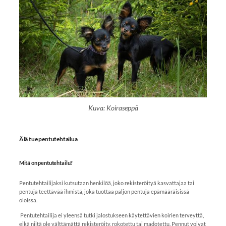
Kuva: Koiraseppä
Älä tue pentutehtailua
Mitä on pentutehtailu?
Pentutehtailijaksi kutsutaan henkilöä, joko rekisteröityä kasvattajaa tai
pentuja teettävää ihmistä, joka tuottaa paljon pentuja epämääräisissä
oloissa.
Pentutehtailija ei yleensä tutki jalostukseen käytettävien koirien terveyttä,
eikä niitä ole välttämättä rekisteröity, rokotettu tai madotettu. Pennut voivat