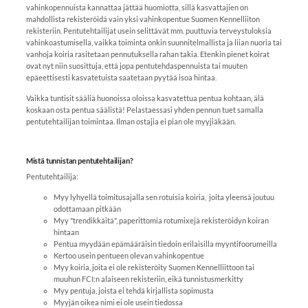
vahinkopennuista kannattaa jättää huomiotta, sillä kasvattajien on
mahdollista rekisteröidä vain yksi vahinkopentue Suomen Kennelliiton
rekisteriin. Pentutehtailijat usein selittävät mm. puuttuvia terveystuloksia
vahinkoastumisella, vaikka toiminta onkin suunnitelmallista ja liian nuoria tai
vanhoja koiria rasitetaan pennutuksella rahan takia. Etenkin pienet koirat
ovat nyt niin suosittuja, että jopa pentutehdaspennuista tai muuten
epäeettisesti kasvatetuista saatetaan pyytää isoa hintaa.
Vaikka tuntisit sääliä huonoissa oloissa kasvatettua pentua kohtaan, älä
koskaan osta pentua säälistä! Pelastaessasi yhden pennun tuet samalla
pentutehtailijan toimintaa. Ilman ostajia ei pian ole myyjiäkään.
Mistä tunnistan pentutehtailijan?
Pentutehtailija:
Myy lyhyellä toimitusajalla sen rotuisia koiria, joita yleensä joutuu
odottamaan pitkään
Myy "trendikkäitä", paperittomia rotumixejä rekisteröidyn koiran
hintaan
Pentua myydään epämääräisin tiedoin erilaisilla myyntifoorumeilla
Kertoo usein pentueen olevan vahinkopentue
Myy koiria, joita ei ole rekisteröity Suomen Kennelliittoon tai
muuhun FCI:n alaiseen rekisteriin, eikä tunnistusmerkitty
Myy pentuja, joista ei tehdä kirjallista sopimusta
Myyjän oikea nimi ei ole usein tiedossa