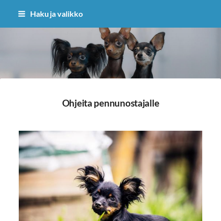
Siirry
Haku ja valikko
sivun
sisältöön
Sivuston etusivulle
Ohjeita pennunostajalle