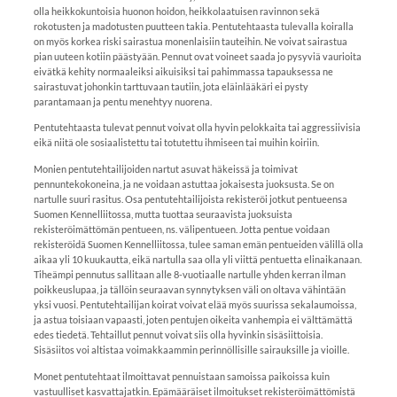
olla heikkokuntoisia huonon hoidon, heikkolaatuisen ravinnon sekä
rokotusten ja madotusten puutteen takia. Pentutehtaasta tulevalla koiralla
on myös korkea riski sairastua monenlaisiin tauteihin. Ne voivat sairastua
pian uuteen kotiin päästyään. Pennut ovat voineet saada jo pysyviä vaurioita
eivätkä kehity normaaleiksi aikuisiksi tai pahimmassa tapauksessa ne
sairastuvat johonkin tarttuvaan tautiin, jota eläinlääkäri ei pysty
parantamaan ja pentu menehtyy nuorena.
Pentutehtaasta tulevat pennut voivat olla hyvin pelokkaita tai aggressiivisia
eikä niitä ole sosiaalistettu tai totutettu ihmiseen tai muihin koiriin.
Monien pentutehtailijoiden nartut asuvat häkeissä ja toimivat
pennuntekokoneina, ja ne voidaan astuttaa jokaisesta juoksusta. Se on
nartulle suuri rasitus. Osa pentutehtailijoista rekisteröi jotkut pentueensa
Suomen Kennelliitossa, mutta tuottaa seuraavista juoksuista
rekisteröimättömän pentueen, ns. välipentueen. Jotta pentue voidaan
rekisteröidä Suomen Kennelliitossa, tulee saman emän pentueiden välillä olla
aikaa yli 10 kuukautta, eikä nartulla saa olla yli viittä pentuetta elinaikanaan.
Tiheämpi pennutus sallitaan alle 8-vuotiaalle nartulle yhden kerran ilman
poikkeuslupaa, ja tällöin seuraavan synnytyksen väli on oltava vähintään
yksi vuosi. Pentutehtailijan koirat voivat elää myös suurissa sekalaumoissa,
ja astua toisiaan vapaasti, joten pentujen oikeita vanhempia ei välttämättä
edes tiedetä. Tehtaillut pennut voivat siis olla hyvinkin sisäsiittoisia.
Sisäsiitos voi altistaa voimakkaammin perinnöllisille sairauksille ja vioille.
Monet pentutehtaat ilmoittavat pennuistaan samoissa paikoissa kuin
vastuulliset kasvattajatkin. Epämääräiset ilmoitukset rekisteröimättömistä