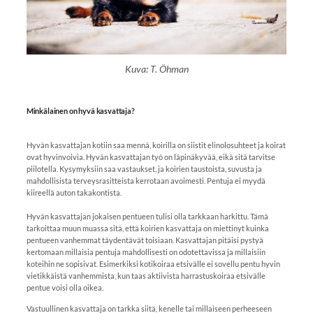
Kuva: T. Öhman
Minkälainen on hyvä kasvattaja?
Hyvän kasvattajan kotiin saa mennä, koirilla on siistit elinolosuhteet ja koirat
ovat hyvinvoivia. Hyvän kasvattajan työ on läpinäkyvää, eikä sitä tarvitse
piilotella. Kysymyksiin saa vastaukset, ja koirien taustoista, suvusta ja
mahdollisista terveysrasitteista kerrotaan avoimesti. Pentuja ei myydä
kiireellä auton takakontista.
Hyvän kasvattajan jokaisen pentueen tulisi olla tarkkaan harkittu. Tämä
tarkoittaa muun muassa sitä, että koirien kasvattaja on miettinyt kuinka
pentueen vanhemmat täydentävät toisiaan. Kasvattajan pitäisi pystyä
kertomaan millaisia pentuja mahdollisesti on odotettavissa ja millaisiin
koteihin ne sopisivat. Esimerkiksi kotikoiraa etsivälle ei sovellu pentu hyvin
vietikkäistä vanhemmista, kun taas aktiivista harrastuskoiraa etsivälle
pentue voisi olla oikea.
Vastuullinen kasvattaja on tarkka siitä, kenelle tai millaiseen perheeseen