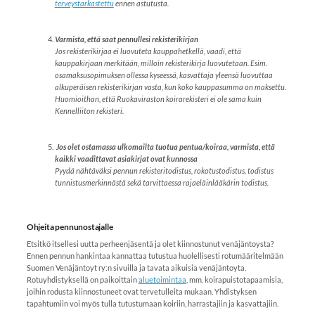
terveystarkastettu
ennen astutusta.
Varmista, että saat pennullesi rekisterikirjan
Jos rekisterikirjaa ei luovuteta kauppahetkellä, vaadi, että
kauppakirjaan merkitään, milloin rekisterikirja luovutetaan. Esim.
osamaksusopimuksen ollessa kyseessä, kasvattaja yleensä luovuttaa
alkuperäisen rekisterikirjan vasta, kun koko kauppasumma on maksettu.
Huomioithan, että Ruokaviraston koirarekisteri ei ole sama kuin
Kennelliiton rekisteri.
Jos olet ostamassa ulkomailta tuotua pentua/koiraa, varmista, että
kaikki vaadittavat asiakirjat ovat kunnossa
Pyydä nähtäväksi pennun rekisteritodistus, rokotustodistus, todistus
tunnistusmerkinnästä sekä tarvittaessa rajaeläinlääkärin todistus.
Ohjeita pennunostajalle
Etsitkö itsellesi uutta perheenjäsentä ja olet kiinnostunut venäjäntoysta?
Ennen pennun hankintaa kannattaa tutustua huolellisesti rotumääritelmään
Suomen Venäjäntoyt ry:n sivuilla ja tavata aikuisia venäjäntoyta.
Rotuyhdistyksellä on paikoittain
aluetoimintaa
, mm. koirapuistotapaamisia,
joihin rodusta kiinnostuneet ovat tervetulleita mukaan. Yhdistyksen
tapahtumiin voi myös tulla tutustumaan koiriin, harrastajiin ja kasvattajiin.