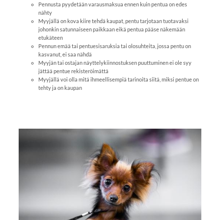
Pennusta pyydetään varausmaksua ennen kuin pentua on edes
nähty
Myyjällä on kova kiire tehdä kaupat, pentu tarjotaan tuotavaksi
johonkin satunnaiseen paikkaan eikä pentua pääse näkemään
etukäteen
Pennun emää tai pentuesisaruksia tai olosuhteita, jossa pentu on
kasvanut, ei saa nähdä
Myyjän tai ostajan näyttelykiinnostuksen puuttuminen ei ole syy
jättää pentue rekisteröimättä
Myyjällä voi olla mitä ihmeellisempiä tarinoita siitä, miksi pentue on
tehty ja on kaupan