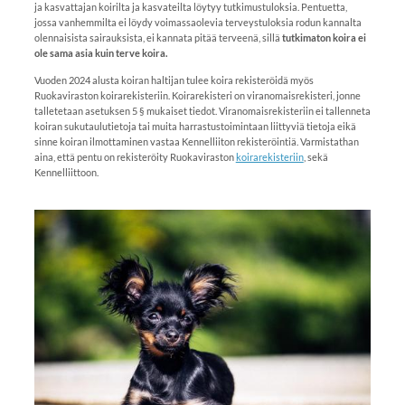
ja kasvattajan koirilta ja kasvateilta löytyy tutkimustuloksia. Pentuetta,
jossa vanhemmilta ei löydy voimassaolevia terveystuloksia rodun kannalta
olennaisista sairauksista, ei kannata pitää terveenä, sillä
tutkimaton koira ei
ole sama asia kuin terve koira.
Vuoden 2024 alusta koiran haltijan tulee koira rekisteröidä myös
Ruokaviraston koirarekisteriin. Koirarekisteri on viranomaisrekisteri, jonne
talletetaan asetuksen 5 § mukaiset tiedot. Viranomaisrekisteriin ei tallenneta
koiran sukutaulutietoja tai muita harrastustoimintaan liittyviä tietoja eikä
sinne koiran ilmottaminen vastaa Kennelliiton rekisteröintiä. Varmistathan
aina, että pentu on rekisteröity Ruokaviraston
koirarekisteriin
, sekä
Kennelliittoon.