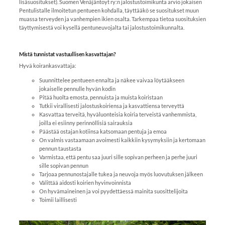
lisäsuositukset). Suomen Venäjäntoyt ry:n jalostustoimikunta arvio jokaisen
Pentulistalle ilmoitetun pentueen kohdalla, täyttääkö se suositukset muun
muassa terveyden ja vanhempien ikien osalta. Tarkempaa tietoa suosituksien
täyttymisestä voi kysellä pentuneuvojalta tai jalostustoimikunnalta.
Mistä tunnistat vastuullisen kasvattajan?
Hyvä koirankasvattaja:
Suunnittelee pentueen ennalta ja näkee vaivaa löytääkseen
jokaiselle pennulle hyvän kodin
Pitää huolta emosta, pennuista ja muista koiristaan
Tutkii virallisesti jalostuskoiriensa ja kasvattiensa terveyttä
Kasvattaa terveitä, hyväluonteisia koiria terveistä vanhemmista,
joilla ei esiinny perinnöllisiä sairauksia
Päästää ostajan kotiinsa katsomaan pentuja ja emoa
On valmis vastaamaan avoimesti kaikkiin kysymyksiin ja kertomaan
pennun taustasta
Varmistaa, että pentu saa juuri sille sopivan perheen ja perhe juuri
sille sopivan pennun
Tarjoaa pennunostajalle tukea ja neuvoja myös luovutuksen jälkeen
Välittää aidosti koirien hyvinvoinnista
On hyvämaineinen ja voi pyydettäessä mainita suosittelijoita
Toimii laillisesti