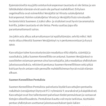
Epämääräiseltä myyjältä ostetun koiranpennun taustasta ei ole tietoa ja sen
lähtökohdat elämään eivät usein ole parhaat mahdolliset. Erityisen
ongelmallisia ovat esimerkiksi Venäjältä tai Virosta salakuljetetut
koiranpennut. Koirien salakuljetus Virosta ja Venäjältä lisää raivotaudin
leviämisriskiä Suomeen. Lisäksi ulko- ja sisäloiset ovat hyvin tavanomaisia
koirilla, joiden taustasta ei ole tietoa. Pentu saattaa jopa olla
parantumattomasti sairas.
Jos jokin asia alkaa askarruttamaan tai epäilyttämään, selvitä miksi. Voit
myös ottaa yhteyttä Suomen Venäjäntoyt ry:n pentuneuvontaan ja kysyä
apua.
Kasvattajan tulee kasvatustyössään noudattaa niitä ohjeita, sääntöjä ja
suosituksia, jotka Suomen Kennelliitto on antanut. Suomen Venäjäntoyt ry
suosittelee ostamaan pennun aina kasvattajalta, joka noudattaa yhdistyksen
jalostussuosituksia, rekisteröi pentunsa Suomen Kennelliittoon sekä pitää
koiriaan hyvin antaen näin pennuille mahdollisimman hyvät eväät elämän
alkuun.
Suomen Kennelliiton Pentulista
Suomen Kennelliiton Pentulista-palvelusta löydät kasvattajien pentueita
roduittain (venäjäntoyt löytyvät FCI-ryhmästä 9, seurakoirat ja kääpiökoirat).
Kasvattajat ovat itse tallentaneet palveluun tiedot pennuistaan ja vastaavat
tietojen oikeellisuudesta. Pentulistan kautta voit myös tarkistaa, täyttääkö
pentue yhdistyksen asettamat jalostussuositukset (pois lukien