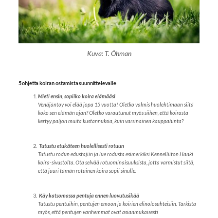
Kuva: T. Öhman
5 ohjetta koiran ostamista suunnittelevalle
Mieti ensin, sopiiko koira elämääsi
Venäjäntoy voi elää jopa 15 vuotta! Oletko valmis huolehtimaan siitä
koko sen elämän ajan? Oletko varautunut myös siihen, että koirasta
kertyy paljon muita kustannuksia, kuin varsinainen kauppahinta?
Tutustu etukäteen huolellisesti rotuun
Tutustu rodun edustajiin ja lue rodusta esimerkiksi Kennelliiton Hanki
koira-sivustolta. Ota selvää rotuominaisuuksista, jotta varmistut siitä,
että juuri tämän rotuinen koira sopii sinulle.
Käy katsomassa pentuja ennen luovutusikää
Tutustu pentuihin, pentujen emoon ja koirien elinolosuhteisiin. Tarkista
myös, että pentujen vanhemmat ovat asianmukaisesti