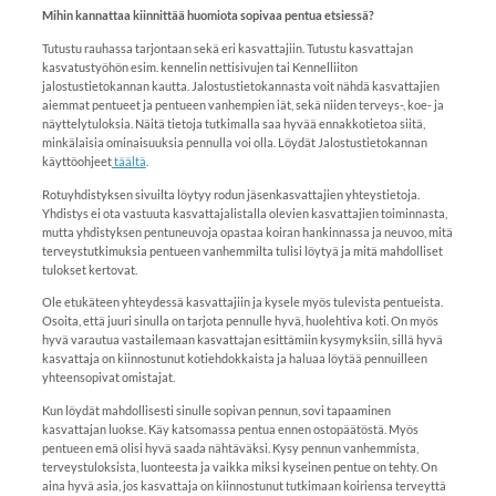
Mihin kannattaa kiinnittää huomiota sopivaa pentua etsiessä?
Tutustu rauhassa tarjontaan sekä eri kasvattajiin. Tutustu kasvattajan
kasvatustyöhön esim. kennelin nettisivujen tai Kennelliiton
jalostustietokannan kautta. Jalostustietokannasta voit nähdä kasvattajien
aiemmat pentueet ja pentueen vanhempien iät, sekä niiden terveys-, koe- ja
näyttelytuloksia. Näitä tietoja tutkimalla saa hyvää ennakkotietoa siitä,
minkälaisia ominaisuuksia pennulla voi olla. Löydät Jalostustietokannan
käyttöohjeet
täältä
.
Rotuyhdistyksen sivuilta löytyy rodun jäsenkasvattajien yhteystietoja.
Yhdistys ei ota vastuuta kasvattajalistalla olevien kasvattajien toiminnasta,
mutta yhdistyksen pentuneuvoja opastaa koiran hankinnassa ja neuvoo, mitä
terveystutkimuksia pentueen vanhemmilta tulisi löytyä ja mitä mahdolliset
tulokset kertovat.
Ole etukäteen yhteydessä kasvattajiin ja kysele myös tulevista pentueista.
Osoita, että juuri sinulla on tarjota pennulle hyvä, huolehtiva koti. On myös
hyvä varautua vastailemaan kasvattajan esittämiin kysymyksiin, sillä hyvä
kasvattaja on kiinnostunut kotiehdokkaista ja haluaa löytää pennuilleen
yhteensopivat omistajat.
Kun löydät mahdollisesti sinulle sopivan pennun, sovi tapaaminen
kasvattajan luokse. Käy katsomassa pentua ennen ostopäätöstä. Myös
pentueen emä olisi hyvä saada nähtäväksi. Kysy pennun vanhemmista,
terveystuloksista, luonteesta ja vaikka miksi kyseinen pentue on tehty. On
aina hyvä asia, jos kasvattaja on kiinnostunut tutkimaan koiriensa terveyttä