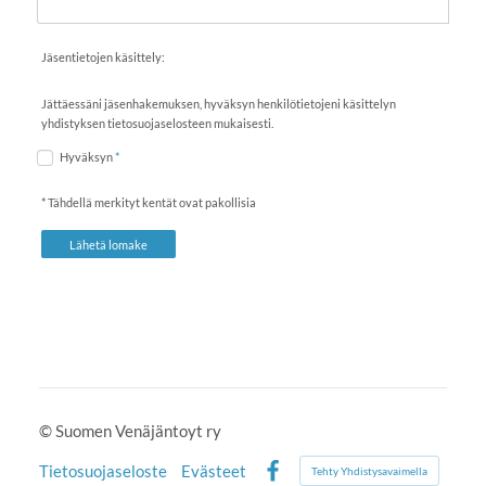
Jäsentietojen käsittely:
Jättäessäni jäsenhakemuksen, hyväksyn henkilötietojeni käsittelyn
yhdistyksen tietosuojaselosteen mukaisesti.
Hyväksyn
*
* Tähdellä merkityt kentät ovat pakollisia
Lähetä lomake
©
Suomen Venäjäntoyt ry
Tietosuojaseloste
Evästeet
Tehty Yhdistysavaimella