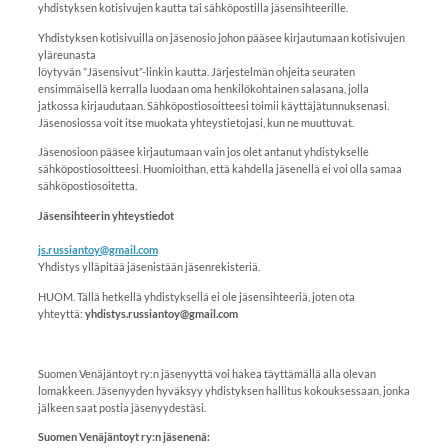
yhdistyksen kotisivujen kautta tai sähköpostilla jäsensihteerille.
Yhdistyksen kotisivuilla on jäsenosio johon pääsee kirjautumaan kotisivujen
yläreunasta
löytyvän ”Jäsensivut”-linkin kautta. Järjestelmän ohjeita seuraten
ensimmäisellä kerralla luodaan oma henkilökohtainen salasana, jolla
jatkossa kirjaudutaan. Sähköpostiosoitteesi toimii käyttäjätunnuksenasi.
Jäsenosiossa voit itse muokata yhteystietojasi, kun ne muuttuvat.
Jäsenosioon pääsee kirjautumaan vain jos olet antanut yhdistykselle
sähköpostiosoitteesi. Huomioithan, että kahdella jäsenellä ei voi olla samaa
sähköpostiosoitetta.
Jäsensihteerin yhteystiedot
js.russiantoy@gmail.com
Yhdistys ylläpitää jäsenistään jäsenrekisteriä.
HUOM. Tällä hetkellä yhdistyksellä ei ole jäsensihteeriä, joten ota
yhteyttä:
yhdistys.russiantoy@gmail.com​
Suomen Venäjäntoyt ry:n jäsenyyttä voi hakea täyttämällä alla olevan
lomakkeen. Jäsenyyden hyväksyy yhdistyksen hallitus kokouksessaan, jonka
jälkeen saat postia jäsenyydestäsi.
Suomen Venäjäntoyt ry:n jäsenenä: