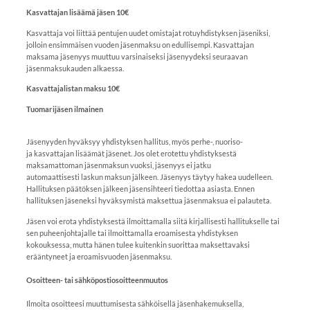
Kasvattajan lisäämä jäsen 10€
Kasvattaja voi liittää pentujen uudet omistajat rotuyhdistyksen jäseniksi,
jolloin ensimmäisen vuoden jäsenmaksu on edullisempi. Kasvattajan
maksama jäsenyys muuttuu varsinaiseksi jäsenyydeksi seuraavan
jäsenmaksukauden alkaessa.
Kasvattajalistan maksu 10€
Tuomarijäsen ilmainen
Jäsenyyden hyväksyy yhdistyksen hallitus, myös perhe-, nuoriso-
ja kasvattajan lisäämät jäsenet. Jos olet erotettu yhdistyksestä
maksamattoman jäsenmaksun vuoksi, jäsenyys
ei jatku
automaattisesti laskun maksun jälkeen. Jäsenyys täytyy hakea uudelleen.
Hallituksen päätöksen jälkeen jäsensihteeri tiedottaa asiasta. Ennen
hallituksen jäseneksi hyväksymistä maksettua jäsenmaksua ei palauteta.
Jäsen voi erota yhdistyksestä ilmoittamalla siitä kirjallisesti hallitukselle tai
sen puheenjohtajalle tai ilmoittamalla eroamisesta yhdistyksen
kokouksessa, mutta hänen tulee kuitenkin suorittaa maksettavaksi
erääntyneet ja eroamisvuoden jäsenmaksu.
Osoitteen- tai sähköpostiosoitteenmuutos
Ilmoita osoitteesi muuttumisesta sähköisellä jäsenhakemuksella,