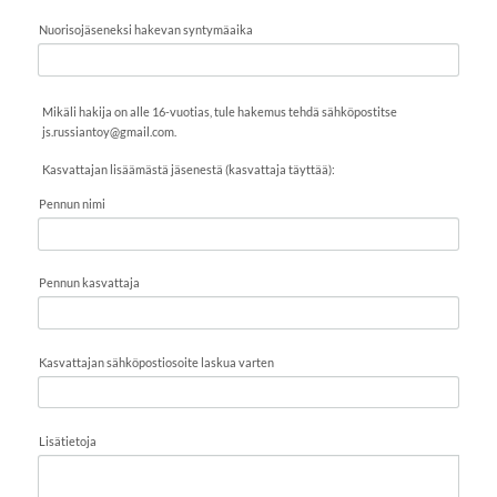
Nuorisojäseneksi hakevan syntymäaika
Mikäli hakija on alle 16-vuotias, tule hakemus tehdä sähköpostitse
js.russiantoy@gmail.com.
Kasvattajan lisäämästä jäsenestä (kasvattaja täyttää):
Pennun nimi
Pennun kasvattaja
Kasvattajan sähköpostiosoite laskua varten
Lisätietoja