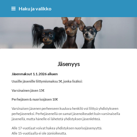
Siirry
Haku ja valikko
sivun
sisältöön
Sivuston etusivulle
Jäsenyys
Jäsenmaksut 1.1.2026 alkaen
Uusille jäsenille liittymismaksu 5€, jonka lisäksi:
Varsinainen jäsen 15€
Perhejäsen & nuorisojäsen 10€
Varsinaisen jäsenen perheeseen kuuluva henkilö voi liittyä yhdistykseen
perhejäseneksi. Perhejäsenellä on samat jäsenoikeudet kuin varsinaisella
jäsenellä, mutta hänelle ei lähetetä yhdistyksen jäsenlehteä.
Alle 17-vuotiaat voivat hakea yhdistyksen nuorisojäsenyyttä.
Alle 15-vuotiaalla ei ole äänioikeutta.