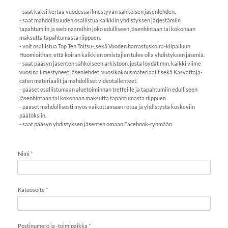
- saat kaksi kertaa vuodessa ilmestyvän sähköisen jäsenlehden.
- saat mahdollisuuden osallistua kaikkiin yhdistyksen järjestämiin
tapahtumiin ja webinaareihin joko edulliseen jäsenhintaan tai kokonaan
maksutta tapahtumasta riippuen.
- voit osallistua Top Ten Toitsu-, sekä Vuoden harrastuskoira-kilpailuun.
Huomioithan, että koiran kaikkien omistajien tulee olla yhdistyksen jäseniä.
- saat pääsyn jäsenten sähköiseen arkistoon, josta löydät mm. kaikki viime
vuosina ilmestyneet jäsenlehdet, vuosikokousmateriaalit sekä Kasvattaja-
cafen materiaalit ja mahdolliset videotallenteet.
- pääset osallistumaan aluetoiminnan treffeille ja tapahtumiin edulliseen
jäsenhintaan tai kokonaan maksutta tapahtumasta riippuen.
- pääset mahdollisesti myös vaikuttamaan rotua ja yhdistystä koskeviin
päätöksiin.
- saat pääsyn yhdistyksen jäsenten omaan Facebook-ryhmään.
Nimi
*
Katuosoite
*
Postinumero ja -toimipaikka
*