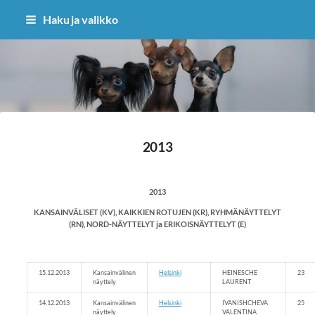
Siirry
Haku ja valikko
sivun
sisältöön
Sivuston etusivulle
2013
2013
KANSAINVÄLISET (KV), KAIKKIEN ROTUJEN (KR), RYHMÄNÄYTTELYT
(RN), NORD-NÄYTTELYT ja ERIKOISNÄYTTELYT (E)
15.12.2013
Kansainvälinen
Helsinki
HEINESCHE
23
näyttely
LAURENT
14.12.2013
Kansainvälinen
Helsinki
IVANISHCHEVA
25
näyttely
VALENTINA