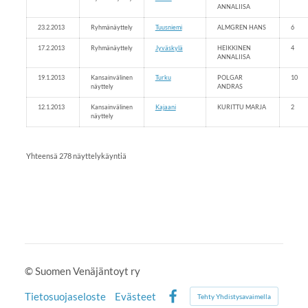
ANNALIISA
23.2.2013
Ryhmänäyttely
Tuusniemi
ALMGREN HANS
6
17.2.2013
Ryhmänäyttely
Jyväskylä
HEIKKINEN
4
ANNALIISA
19.1.2013
Kansainvälinen
Turku
POLGAR
10
näyttely
ANDRAS
12.1.2013
Kansainvälinen
Kajaani
KURITTU MARJA
2
näyttely
Yhteensä 278 näyttelykäyntiä
©
Suomen Venäjäntoyt ry
Tietosuojaseloste
Evästeet
Tehty Yhdistysavaimella
Facebook