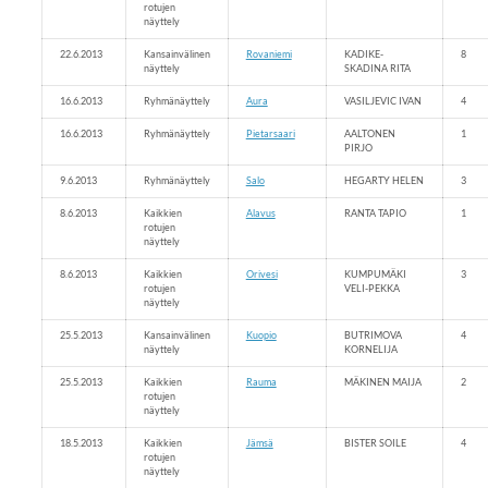
rotujen
näyttely
22.6.2013
Kansainvälinen
Rovaniemi
KADIKE-
8
näyttely
SKADINA RITA
16.6.2013
Ryhmänäyttely
Aura
VASILJEVIC IVAN
4
16.6.2013
Ryhmänäyttely
Pietarsaari
AALTONEN
1
PIRJO
9.6.2013
Ryhmänäyttely
Salo
HEGARTY HELEN
3
8.6.2013
Kaikkien
Alavus
RANTA TAPIO
1
rotujen
näyttely
8.6.2013
Kaikkien
Orivesi
KUMPUMÄKI
3
rotujen
VELI-PEKKA
näyttely
25.5.2013
Kansainvälinen
Kuopio
BUTRIMOVA
4
näyttely
KORNELIJA
25.5.2013
Kaikkien
Rauma
MÄKINEN MAIJA
2
rotujen
näyttely
18.5.2013
Kaikkien
Jämsä
BISTER SOILE
4
rotujen
näyttely