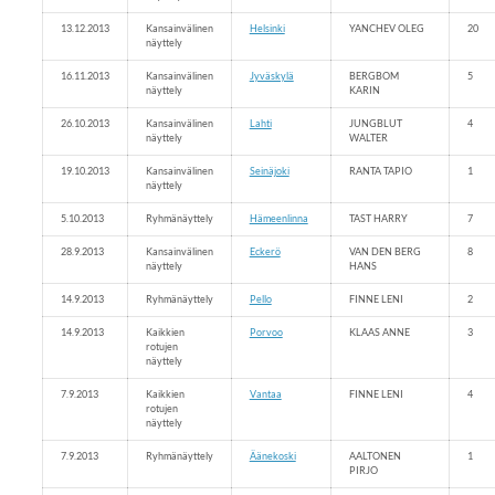
13.12.2013
Kansainvälinen
Helsinki
YANCHEV OLEG
20
näyttely
16.11.2013
Kansainvälinen
Jyväskylä
BERGBOM
5
näyttely
KARIN
26.10.2013
Kansainvälinen
Lahti
JUNGBLUT
4
näyttely
WALTER
19.10.2013
Kansainvälinen
Seinäjoki
RANTA TAPIO
1
näyttely
5.10.2013
Ryhmänäyttely
Hämeenlinna
TAST HARRY
7
28.9.2013
Kansainvälinen
Eckerö
VAN DEN BERG
8
näyttely
HANS
14.9.2013
Ryhmänäyttely
Pello
FINNE LENI
2
14.9.2013
Kaikkien
Porvoo
KLAAS ANNE
3
rotujen
näyttely
7.9.2013
Kaikkien
Vantaa
FINNE LENI
4
rotujen
näyttely
7.9.2013
Ryhmänäyttely
Äänekoski
AALTONEN
1
PIRJO