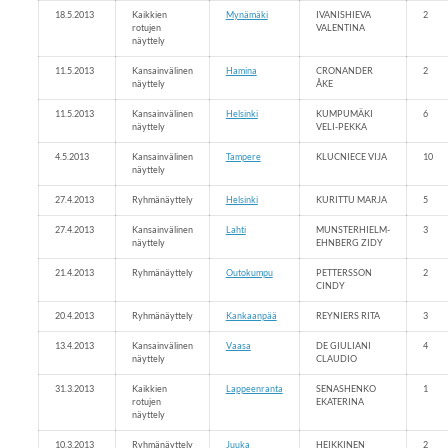
18.5.2013
Kaikkien
Mynämäki
IVANISHIEVA
2
rotujen
VALENTINA
näyttely
11.5.2013
Kansainvälinen
Hamina
CRONANDER
2
näyttely
ÅKE
11.5.2013
Kansainvälinen
Helsinki
KUMPUMÄKI
6
näyttely
VELI-PEKKA
4.5.2013
Kansainvälinen
Tampere
KLUCNIECE VIJA
10
näyttely
27.4.2013
Ryhmänäyttely
Helsinki
KURITTU MARJA
5
27.4.2013
Kansainvälinen
Lahti
MUNSTERHIELM-
3
näyttely
EHNBERG ZIDY
21.4.2013
Ryhmänäyttely
Outokumpu
PETTERSSON
2
CINDY
20.4.2013
Ryhmänäyttely
Kankaanpää
REYNIERS RITA
3
13.4.2013
Kansainvälinen
Vaasa
DE GIULIANI
4
näyttely
CLAUDIO
31.3.2013
Kaikkien
Lappeenranta
SENASHENKO
1
rotujen
EKATERINA
näyttely
10.3.2013
Ryhmänäyttely
Juuka
HEIKKINEN
2