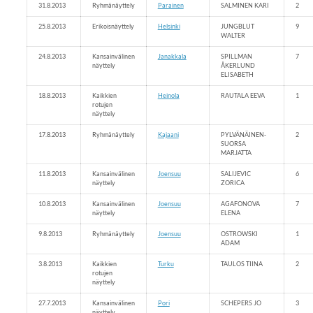
31.8.2013
Ryhmänäyttely
Parainen
SALMINEN KARI
2
25.8.2013
Erikoisnäyttely
Helsinki
JUNGBLUT
9
WALTER
24.8.2013
Kansainvälinen
Janakkala
SPILLMAN
7
näyttely
ÅKERLUND
ELISABETH
18.8.2013
Kaikkien
Heinola
RAUTALA EEVA
1
rotujen
näyttely
17.8.2013
Ryhmänäyttely
Kajaani
PYLVÄNÄINEN-
2
SUORSA
MARJATTA
11.8.2013
Kansainvälinen
Joensuu
SALIJEVIC
6
näyttely
ZORICA
10.8.2013
Kansainvälinen
Joensuu
AGAFONOVA
7
näyttely
ELENA
9.8.2013
Ryhmänäyttely
Joensuu
OSTROWSKI
1
ADAM
3.8.2013
Kaikkien
Turku
TAULOS TIINA
2
rotujen
näyttely
27.7.2013
Kansainvälinen
Pori
SCHEPERS JO
3
näyttely