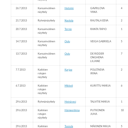
26.7.2013
Kansainvälinen
Helsinki
GAVRILOVA
4
näyttely
YANA
21.7.2013
Ryhmänäyttely
Nastola
RAUTALA EEVA
2
20.7.2013
Kansainvälinen
Tornio
RANTA TAPIO
1
näyttely
14.7.2013
Kansainvälinen
Oulu
VEIGA GABRIELA
5
näyttely
13.7.2013
Kansainvälinen
Oulu
DE RIDDER
7
näyttely
ONGHENA
LILIANE
7.7.2013
Kaikkien
Karjaa
POLETAEVA
2
rotujen
IRINA
näyttely
6.7.2013
Kaikkien
Mikkeli
KURITTU MARJA
6
rotujen
näyttely
29.6.2013
Ryhmänäyttely
Heinävesi
TALVITIE MARJA
1
29.6.2013
Kaikkien
Hämeenlinna
PUTKONEN
10
rotujen
JUHA
näyttely
29.6.2013
Kaikkien
Tuusula
MÄKINEN MAIJA
5