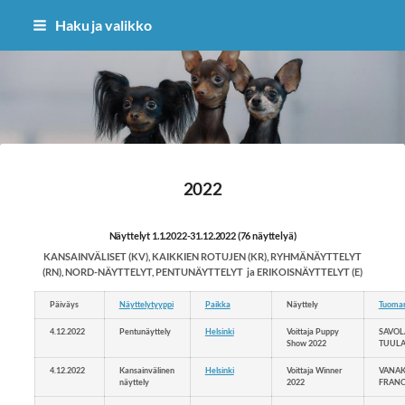
Siirry
Haku ja valikko
sivun
sisältöön
Sivuston etusivulle
2022
Näyttelyt 1.1.2022-31.12.2022 (76 näyttelyä)
KANSAINVÄLISET (KV), KAIKKIEN ROTUJEN (KR), RYHMÄNÄYTTELYT
(RN), NORD-NÄYTTELYT, PENTUNÄYTTELYT ja ERIKOISNÄYTTELYT (E)
Päiväys
Näyttelytyyppi
Paikka
Näyttely
Tuomar
4.12.2022
Pentunäyttely
Helsinki
Voittaja Puppy
SAVOL
Show 2022
TUUL
4.12.2022
Kansainvälinen
Helsinki
Voittaja Winner
VANAK
näyttely
2022
FRANC