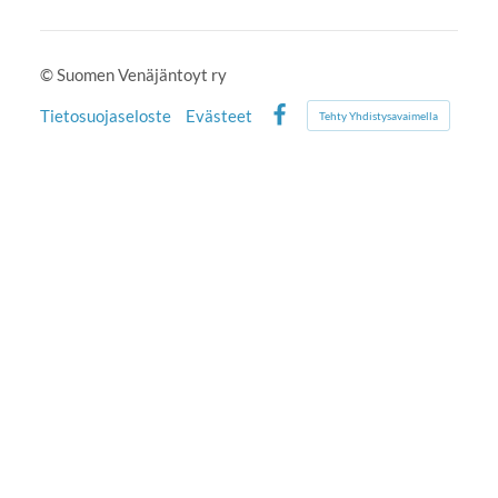
©
Suomen Venäjäntoyt ry
Tietosuojaseloste
Evästeet
Tehty Yhdistysavaimella
Facebook