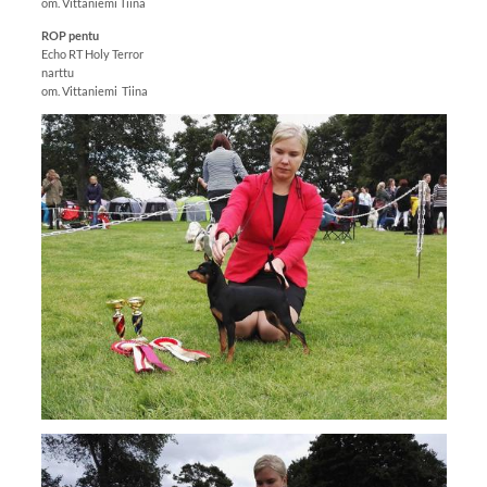
om. Vittaniemi Tiina
ROP pentu
Echo RT Holy Terror
narttu
om. Vittaniemi Tiina