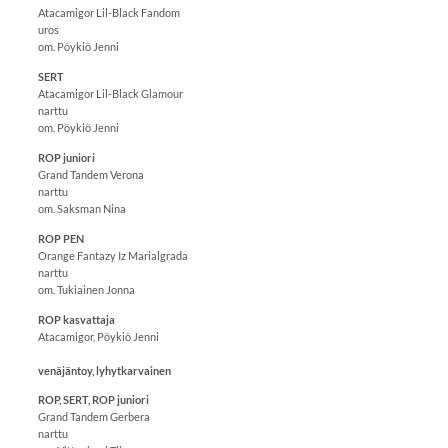
Atacamigor Lil-Black Fandom
uros
om. Pöykiö Jenni
SERT
Atacamigor Lil-Black Glamour
narttu
om. Pöykiö Jenni
ROP juniori
Grand Tandem Verona
narttu
om. Saksman Nina
ROP PEN
Orange Fantazy Iz Marialgrada
narttu
om. Tukiainen Jonna
ROP kasvattaja
Atacamigor, Pöykiö Jenni
venäjäntoy, lyhytkarvainen
ROP, SERT, ROP juniori
Grand Tandem Gerbera
narttu