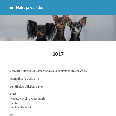
Siirry
Haku ja valikko
sivun
sisältöön
Sivuston etusivulle
2017
27.8.2017, Helsinki. Suomen Kääpiökoirat ry:n erikoisnäyttely
Tuomari Saija Juutilainen
venäjäntoy, pitkäkarvainen
ROP
Mechta Yuvelira Alessandria
narttu
om. Pöykiö Jenni
VSP