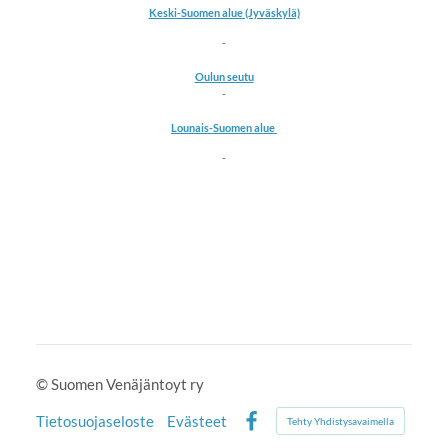
Keski-Suomen alue (Jyväskylä)
-
Oulun seutu
-
Lounais-Suomen alue
-
©
Suomen Venäjäntoyt ry
Tietosuojaseloste
Evästeet
Tehty Yhdistysavaimella
Facebook