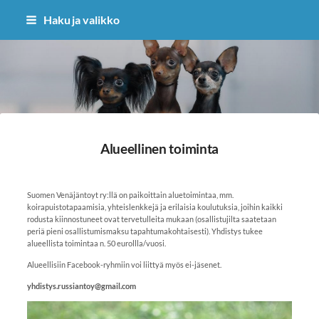
Siirry
Haku ja valikko
sivun
sisältöön
Sivuston etusivulle
Alueellinen toiminta
Suomen Venäjäntoyt ry:llä on paikoittain aluetoimintaa, mm.
koirapuistotapaamisia, yhteislenkkejä ja erilaisia koulutuksia, joihin kaikki
rodusta kiinnostuneet ovat tervetulleita mukaan (osallistujilta saatetaan
periä pieni osallistumismaksu tapahtumakohtaisesti). Yhdistys tukee
alueellista toimintaa n. 50 eurollla/vuosi.
Alueellisiin Facebook-ryhmiin voi liittyä myös ei-jäsenet.
yhdistys.russiantoy@gmail.com