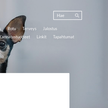
Haku
Hae
s
Rotu
Terveys
Jalostus
Kannatustuotteet
Linkit
Tapahtumat