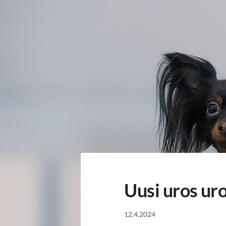
Siirry
sivun
sisältöön
Sivuston etusivulle
Uusi uros uro
12.4.2024