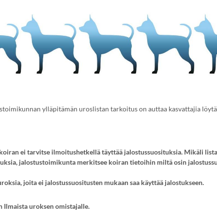
toimikunnan ylläpitämän uroslistan tarkoitus on auttaa kasvattajia löyt
koiran ei tarvitse ilmoitushetkellä täyttää jalostussuosituksia. Mikäli lista
uksia, jalostustoimikunta merkitsee koiran tietoihin miltä osin jalostussu
 uroksia, joita ei jalostussuositusten mukaan saa käyttää jalostukseen.
n Ilmaista uroksen omistajalle.