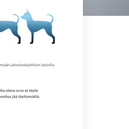
ämään jalostuskäyttöön tarjolla
lla oleva uros ei täytä
ositus jää täyttymättä.