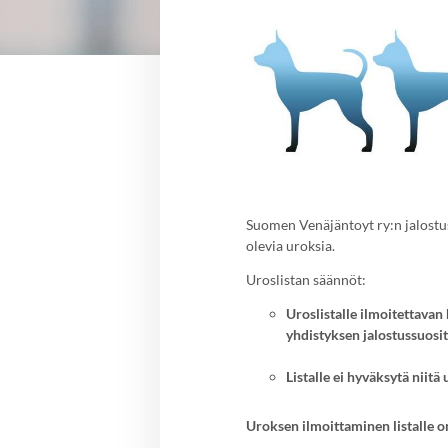
Suomen Venäjäntoyt ry:n jalostus
olevia uroksia.
Uroslistan säännöt:
Uroslistalle ilmoitettavan 
yhdistyksen jalostussuosit
Listalle ei hyväksytä niitä
Uroksen ilmoittaminen listalle o