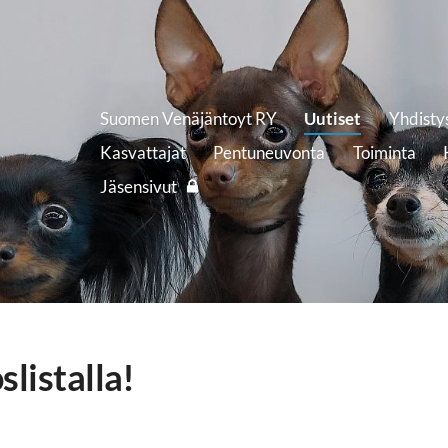
Suomen Venäjäntoyt RY
Uutiset
Yhdisty
Kasvattajat
Pentuneuvonta
Toiminta
Jäsensivut
slistalla!