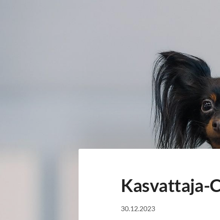
Siirry
sivun
sisältöön
Sivuston etusivulle
Kasvattaja-
30.12.2023