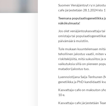
Suomen Venäjäntoyt ry:n jalostu
cafe järjestetään 28.1.2024 klo 
Teemana populaatiogenetiikka j
näkökulmasta!
Jos olet venäjäntoykasvattaja tai
omistaja tai populaatiogenetiikas
päivämäärä muistiin.
Tule mukaan kuuntelemaan mitä 
tehollinen jalostus vaatii, mite
riskitekijöitä, mitä sukusiitos ja
vaikutuksia sillä on pieneen pop
matadorijalostus tuo.
Luennoistijana Saija Tenhunen (M
genetiikka ja PhD kandidaatti kva
Kasvattaja-cafe on maksuton yhdi
10 e.
Kasvattaja-cafe järjestetään Tea