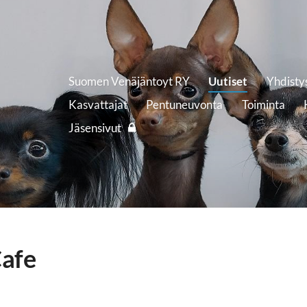
Suomen Venäjäntoyt RY
Uutiset
Yhdisty
Kasvattajat
Pentuneuvonta
Toiminta
Jäsensivut
Cafe