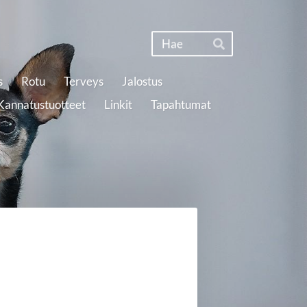
Haku
Hae
s
Rotu
Terveys
Jalostus
Kannatustuotteet
Linkit
Tapahtumat