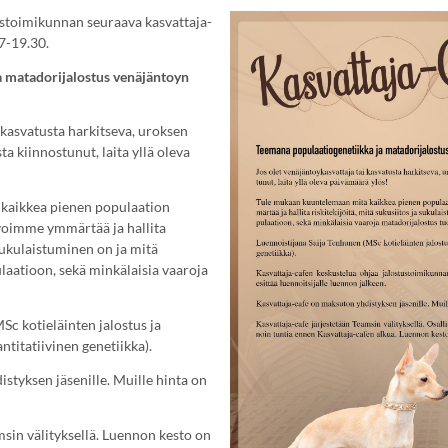
stoimikunnan seuraava kasvattaja-
17-19.30.
a matadorijalostus venäjäntoyn
 kasvatusta harkitseva, uroksen
ta kiinnostunut, laita yllä oleva
kaikkea pienen populaation
n voimme ymmärtää ja hallita
 sukulaistuminen on ja mitä
ulaatioon, sekä minkälaisia vaaroja
Sc kotieläinten jalostus ja
ntitatiivinen genetiikka).
styksen jäsenille. Muille hinta on
msin välityksellä. Luennon kesto on