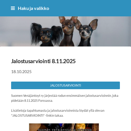
Siirry
Haku ja valikko
sivun
sisältöön
Sivuston etusivulle
Jalostusarviointi 8.11.2025
18.10.2025
JALOSTUSARVIOINTI
Suomen Venäjäntoyt ry järjestää rodun ensimmäisen jalostusarvioinnin, joka
pidetään 8.11.2025 Forssassa.
Lisätietoja tapahtumasta ja jalostusarvioinnista löydät yllä olevan
"JALOSTUSARVIOINTI" -linkin takaa.